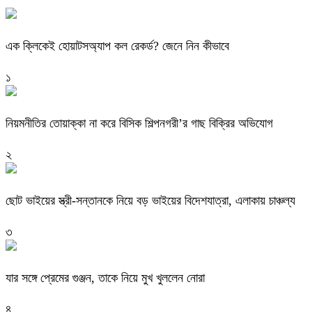
এক ক্লিকেই হোয়াটসঅ্যাপ কল রেকর্ড? জেনে নিন কীভাবে
১
নিয়মনীতির তোয়াক্কা না করে বিসিক শিল্পনগরী’র গাছ বিক্রির অভিযোগ
২
ছোট ভাইয়ের স্ত্রী-সন্তানকে নিয়ে বড় ভাইয়ের বিদেশযাত্রা, এলাকায় চাঞ্চল্য
৩
যার সঙ্গে প্রেমের গুঞ্জন, তাকে নিয়ে মুখ খুললেন নোরা
৪