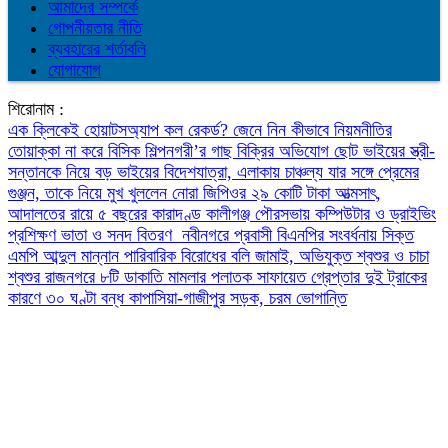
আমাদের সম্পর্কে
গোপনীয়তার নীতি
ব্যবহারের শর্তাবলি
যোগাযোগ
শিরোনাম :
এক ক্লিকেই হোয়াটসঅ্যাপ কল রেকর্ড? জেনে নিন কীভাবে
নিয়মনীতির
তোয়াক্কা না করে বিসিক শিল্পনগরী’র গাছ বিক্রির অভিযোগ
ছোট ভাইয়ের স্ত্রী-
সন্তানকে নিয়ে বড় ভাইয়ের বিদেশযাত্রা, এলাকায় চাঞ্চল্য
যার সঙ্গে প্রেমের
গুঞ্জন, তাকে নিয়ে মুখ খুললেন নোরা
জিপিওর ২৯ কোটি টাকা আত্মসাৎ,
আদালতের রায়ে ৫ বছরের কারাদণ্ড
কালীগঞ্জ পৌরসভায় কম্পিউটার ও ড্রাইভিং
প্রশিক্ষণ ভাতা ও সনদ বিতরণ
নবীনগরে প্রবাসী বিএনপির সংবর্ধনায় সিক্ত
এমপি আব্দুল মান্নান
পারিবারিক বিরোধের বলি জামাই, অভিযুক্ত শ্বশুর ও চাচা
শ্বশুর
রাজনগরে ৮টি ডাকাতি মামলার পলাতক সাফায়েত গ্রেপ্তার
দুই ট্রাকের
কারণে ৩০ ঘণ্টা বন্ধ কাপাসিয়া-গাজীপুর সড়ক, চরম ভোগান্তি