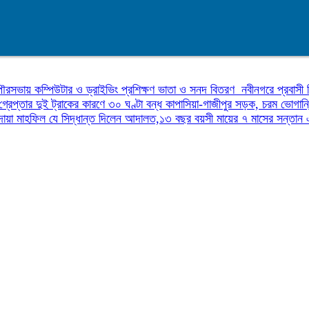
পৌরসভায় কম্পিউটার ও ড্রাইভিং প্রশিক্ষণ ভাতা ও সনদ বিতরণ
নবীনগরে প্রবাসী 
গ্রেপ্তার
দুই ট্রাকের কারণে ৩০ ঘণ্টা বন্ধ কাপাসিয়া-গাজীপুর সড়ক, চরম ভোগান
দোয়া মাহফিল
যে সিদ্ধান্ত দিলেন আদালত,১৩ বছর বয়সী মায়ের ৭ মাসের সন্তা