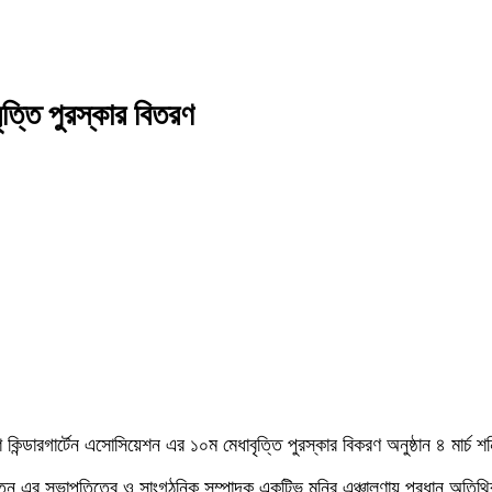
ত্তি পুরস্কার বিতরণ
িন্ডারগার্টেন এসোসিয়েশন এর ১০ম মেধাবৃত্তি পুরস্কার বিকরণ অনুষ্ঠান ৪ মার্চ শনিবার
র সভাপতিত্বে ও সাংগঠনিক সম্পাদক একটিভ মনির এঞ্চালণায় প্রধান অতিথির বক্