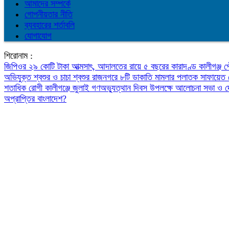
আমাদের সম্পর্কে
গোপনীয়তার নীতি
ব্যবহারের শর্তাবলি
যোগাযোগ
শিরোনাম :
জিপিওর ২৯ কোটি টাকা আত্মসাৎ, আদালতের রায়ে ৫ বছরের কারাদণ্ড
কালীগঞ্জ 
অভিযুক্ত শ্বশুর ও চাচা শ্বশুর
রাজনগরে ৮টি ডাকাতি মামলার পলাতক সাফায়েত 
শতাধিক রোগী
কালীগঞ্জে জুলাই গণঅভ্যুত্থান দিবস উপলক্ষে আলোচনা সভা ও 
অপ্রাপ্তির বাংলাদেশ?