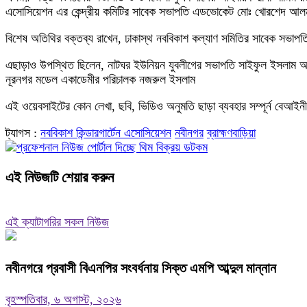
এসোসিয়েশন এর কেন্দ্রীয় কমিটির সাবেক সভাপতি এডভোকেট মোঃ খোরশেদ আ
বিশেষ অতিথির বক্তব্য রাখেন, ঢাকাস্থ নববিকাশ কল্যাণ সমিতির সাবেক সভাপ
এছাড়াও উপস্থিত ছিলেন, নাটঘর ইউনিয়ন যুবলীগের সভাপতি সাইফুল ইসলাম 
নূরনগর মডেল একাডেমীর পরিচালক নজরুল ইসলাম
এই ওয়েবসাইটের কোন লেখা, ছবি, ভিডিও অনুমতি ছাড়া ব্যবহার সম্পূর্ন বেআইনী
ট্যাগস :
নববিকাশ কিন্ডারগার্টেন এসোসিয়েশন
নবীনগর
ব্রাহ্মণবাড়িয়া
এই নিউজটি শেয়ার করুন
এই ক্যাটাগরির সকল নিউজ
নবীনগরে প্রবাসী বিএনপির সংবর্ধনায় সিক্ত এমপি আব্দুল মান্নান
বৃহস্পতিবার, ৬ অগাস্ট, ২০২৬