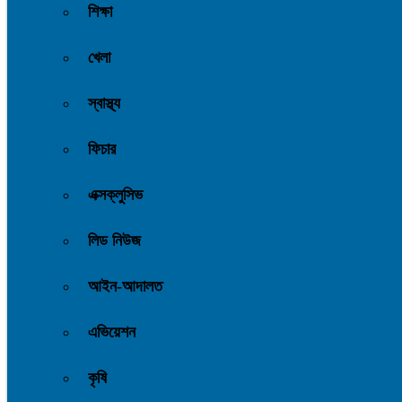
শিক্ষা
খেলা
স্বাস্থ্য
ফিচার
এক্সক্লুসিভ
লিড নিউজ
আইন-আদালত
এভিয়েশন
কৃষি