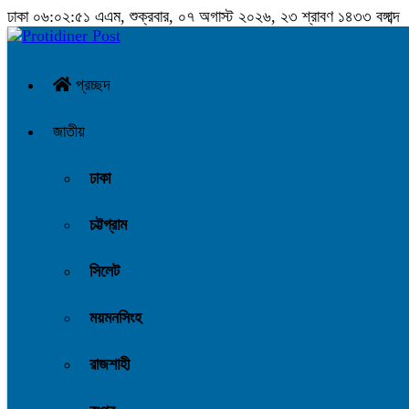
ঢাকা
০৬:০২:৫১ এএম
, শুক্রবার, ০৭ অগাস্ট ২০২৬, ২৩ শ্রাবণ ১৪৩৩ বঙ্গাব্দ
প্রচ্ছদ
জাতীয়
ঢাকা
চট্টগ্রাম
সিলেট
ময়মনসিংহ
রাজশাহী