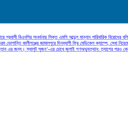
রে প্রবাসী বিএনপির সংবর্ধনায় সিক্ত এমপি আব্দুল মান্নান
পারিবারিক বিরোধের বলি
 চরম ভোগান্তি
কালীগঞ্জের জামালপুরে দিনব্যাপী ফ্রি মেডিকেল ক্যাম্পে, সেবা নিয
ন্তান এর জন্য।
স্যালুট সুজন’-এর চোখে জুলাই গণঅভ্যুত্থান: ত্যাগের পরও কে