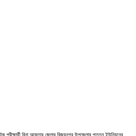
য়। আটক পরীক্ষার্থী রিনা আক্তার জেলার বিজয়নগর উপজেলার পত্তন ইউনিয়নের