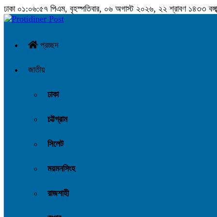
ঢাকা
০১:০৬:৫৭ পিএম
, বৃহস্পতিবার, ০৬ অগাস্ট ২০২৬, ২২ শ্রাবণ ১৪৩৩ বঙ্গাব
প্রচ্ছদ
জাতীয়
ঢাকা
চট্টগ্রাম
সিলেট
ময়মনসিংহ
রাজশাহী