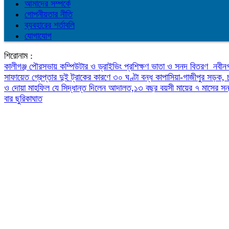
আমাদের সম্পর্কে
গোপনীয়তার নীতি
ব্যবহারের শর্তাবলি
যোগাযোগ
শিরোনাম :
কালীগঞ্জ পৌরসভায় কম্পিউটার ও ড্রাইভিং প্রশিক্ষণ ভাতা ও সনদ বিতরণ
নবীনগ
সাফায়েত গ্রেপ্তার
দুই ট্রাকের কারণে ৩০ ঘণ্টা বন্ধ কাপাসিয়া-গাজীপুর সড়ক,
ও দোয়া মাহফিল
যে সিদ্ধান্ত দিলেন আদালত,১৩ বছর বয়সী মায়ের ৭ মাসের স
বার ছুরিকাঘাত