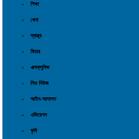
শিক্ষা
খেলা
স্বাস্থ্য
ফিচার
এক্সক্লুসিভ
লিড নিউজ
আইন-আদালত
এভিয়েশন
কৃষি