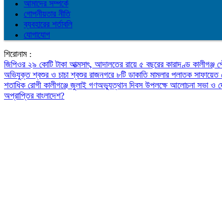
আমাদের সম্পর্কে
গোপনীয়তার নীতি
ব্যবহারের শর্তাবলি
যোগাযোগ
শিরোনাম :
জিপিওর ২৯ কোটি টাকা আত্মসাৎ, আদালতের রায়ে ৫ বছরের কারাদণ্ড
কালীগঞ্জ 
অভিযুক্ত শ্বশুর ও চাচা শ্বশুর
রাজনগরে ৮টি ডাকাতি মামলার পলাতক সাফায়েত 
শতাধিক রোগী
কালীগঞ্জে জুলাই গণঅভ্যুত্থান দিবস উপলক্ষে আলোচনা সভা ও 
অপ্রাপ্তির বাংলাদেশ?