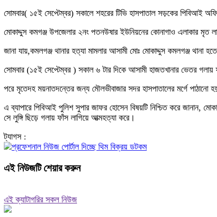
সোমবার( ১৫ই সেপ্টেম্বর) সকালে শহরের টিভি হাসপাতাল সড়কের পিবিআই অফ
মোকাদ্দুস কমগঞ্জ উপজেলার ২নং পতনউষার ইউনিয়নের কোনাগাও এলাকার মৃত ল
জানা যায়,কমলগঞ্জ থানার হত্যা মামলার আসামী মোঃ মোকাদ্দুস কমলগঞ্জ থানা 
সোমবার (১৫ই সেপ্টেম্বর ) সকাল ৬ টার দিকে আসামী হাজতখানার ভেতর গলায় ফ
পরে মৃতেদহ ময়নাতদন্তের জন্য মৌলভীবাজার সদর হাসপাতালের মর্গে পাঠানো 
এ ব্যাপারে পিবিআই পুলিশ সুপার জাফর হোসেন বিষয়টি নিশ্চিত করে জানান, ম
সে লুঙ্গি ছিড়ে গলায় ফাঁস লাগিয়ে আত্মহত্যা করে।
ট্যাগস :
এই নিউজটি শেয়ার করুন
এই ক্যাটাগরির সকল নিউজ