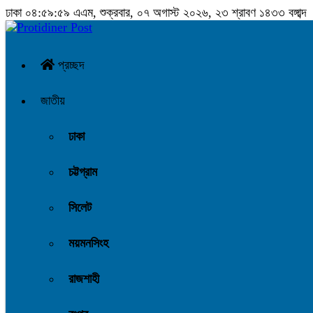
ঢাকা
০৫:০০:০০ এএম
, শুক্রবার, ০৭ অগাস্ট ২০২৬, ২৩ শ্রাবণ ১৪৩৩ বঙ্গাব্দ
প্রচ্ছদ
জাতীয়
ঢাকা
চট্টগ্রাম
সিলেট
ময়মনসিংহ
রাজশাহী