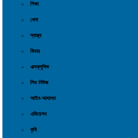
শিক্ষা
খেলা
স্বাস্থ্য
ফিচার
এক্সক্লুসিভ
লিড নিউজ
আইন-আদালত
এভিয়েশন
কৃষি