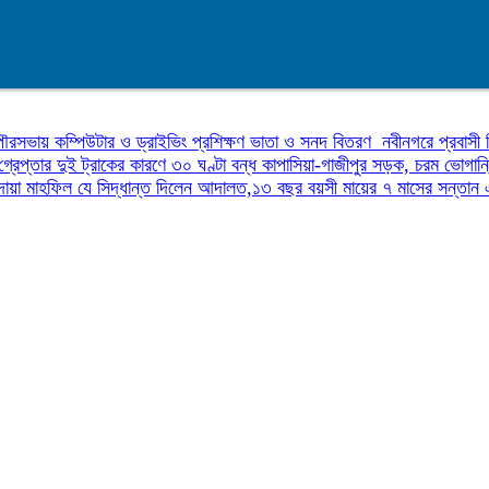
পৌরসভায় কম্পিউটার ও ড্রাইভিং প্রশিক্ষণ ভাতা ও সনদ বিতরণ
নবীনগরে প্রবাসী 
গ্রেপ্তার
দুই ট্রাকের কারণে ৩০ ঘণ্টা বন্ধ কাপাসিয়া-গাজীপুর সড়ক, চরম ভোগান
দোয়া মাহফিল
যে সিদ্ধান্ত দিলেন আদালত,১৩ বছর বয়সী মায়ের ৭ মাসের সন্তা