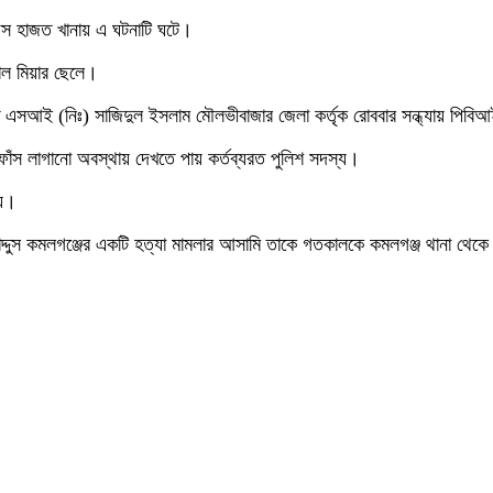
িস হাজত খানায় এ ঘটনাটি ঘটে।
াল মিয়ার ছেলে।
হতে এসআই (নিঃ) সাজিদুল ইসলাম মৌলভীবাজার জেলা কর্তৃক রোববার সন্ধ্যায় পিব
াঁস লাগানো অবস্থায় দেখতে পায় কর্তব্যরত পুলিশ সদস্য।
হয়।
োকাদ্দুস কমলগঞ্জের একটি হত্যা মামলার আসামি তাকে গতকালকে কমলগঞ্জ থানা থ