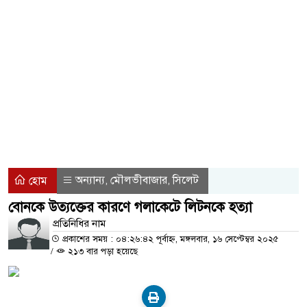
আন্তর্জাতিক আদিবাসী দিবসে সাংবিধান
দাবি
নবীনগরে ইউপি চেয়ারম্যান জাকির হোসেন
পানির নিচে গ্যাস পাইপে লিকেজ, ভোগা
হাসপাতাল দখলমুক্তের দাবিতে বিনিয়
অন্যান্য
মৌলভীবাজার
সিলেট
হোম
,
,
বোনকে উত্যক্তের কারণে গলাকেটে লিটনকে হত্যা
প্রতিনিধির নাম
প্রকাশের সময় : ০৪:২৬:৪২ পূর্বাহ্ন, মঙ্গলবার, ১৬ সেপ্টেম্বর ২০২৫
/
২১৩ বার পড়া হয়েছে