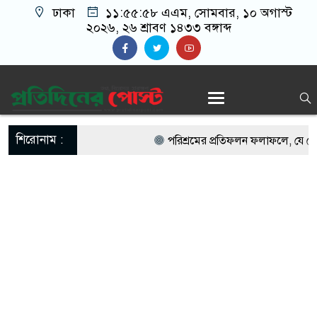
ঢাকা
১১:৫৫:৫৮ এএম
, সোমবার, ১০ অগাস্ট
২০২৬, ২৬ শ্রাবণ ১৪৩৩ বঙ্গাব্দ
শিরোনাম :
পরিশ্রমের প্রতিফলন ফলাফলে, যে য
খালে মিলল নিখোঁজ নারীর মরদেহ
সৌদিতে ভয়াবহ অগ্নিকাণ্ড, নিহত ১৬ 
অনলাইনে পরিচয়, হঠাৎ বাংলাদেশে তর
নোয়াখালীর চাটখিলে সাবেক সমন্বয়
নোয়াখালীতে বাড়িতে ঢুকে-যুবদল নে