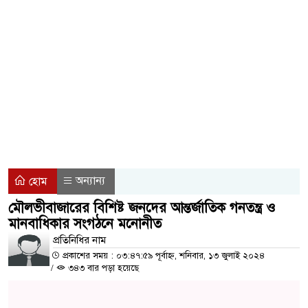
কারাদণ্ড
কালীগঞ্জ পৌরসভায় কম্পিউটার ও ড্রাইভিং
বিতরণ
নবীনগরে প্রবাসী বিএনপির সংবর্ধনায় সিক্ত 
পারিবারিক বিরোধের বলি জামাই, অভিযুক্ত শ্
রাজনগরে ৮টি ডাকাতি মামলার পলাতক সাফা
দুই ট্রাকের কারণে ৩০ ঘণ্টা বন্ধ কাপাসি
অন্যান্য
হোম
মৌলভীবাজারের বিশিষ্ট জনদের আন্তর্জাতিক গনতন্ত্র ও
ভোগান্তি
মানবাধিকার সংগঠনে মনোনীত
কালীগঞ্জের জামালপুরে দিনব্যাপী ফ্রি মেডি
প্রতিনিধির নাম
প্রকাশের সময় : ০৩:৪৭:৫৯ পূর্বাহ্ন, শনিবার, ১৩ জুলাই ২০২৪
নিয়েছেন শতাধিক রোগী
/
৩৪৩ বার পড়া হয়েছে