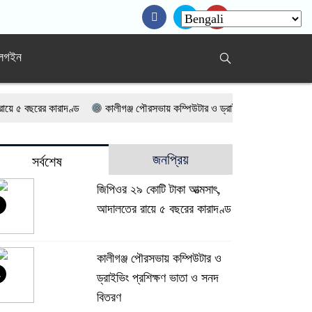
র লগইন
ের কারাদণ্ড
কালীগঞ্জ পৌরসভায় কম্পিউটার ও ড্রাইভিং প্রশিক্ষণ ভাতা ও সনদ বিত
 শ্বশুর
রাজনগরে ৮টি ডাকাতি মামলার পলাতক সাফায়েত গ্রেপ্তার
দুই ট্রাকের
জনপ্রিয়
সর্বশেষ
, সেবা নিয়েছেন শতাধিক রোগী
কালীগঞ্জে জুলাই গণঅভ্যুত্থান দিবস উপলক্ষে আলোচ
জিপিওর ২৯ কোটি টাকা আত্মসাৎ,
সের সন্তান এর জন্য।
স্যালুট সুজন’-এর চোখে জুলাই গণঅভ্যুত্থান: ত্যাগের পরও 
আদালতের রায়ে ৫ বছরের কারাদণ্ড
কালীগঞ্জ পৌরসভায় কম্পিউটার ও
ড্রাইভিং প্রশিক্ষণ ভাতা ও সনদ
বিতরণ