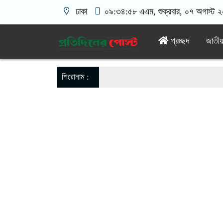
ঢাকা
০৯:৩৪:৫৯ এএম
, শুক্রবার, ০৭ অগাস্ট ২
প্রচ্ছদ
জাতী
শিরোনাম :