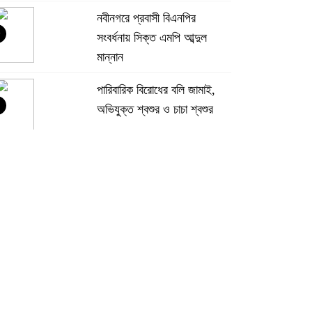
নবীনগরে প্রবাসী বিএনপির
সংবর্ধনায় সিক্ত এমপি আব্দুল
মান্নান
পারিবারিক বিরোধের বলি জামাই,
অভিযুক্ত শ্বশুর ও চাচা শ্বশুর
রাজনগরে ৮টি ডাকাতি মামলার
পলাতক সাফায়েত গ্রেপ্তার
দুই ট্রাকের কারণে ৩০ ঘণ্টা বন্ধ
কাপাসিয়া-গাজীপুর সড়ক, চরম
ভোগান্তি
কালীগঞ্জের জামালপুরে দিনব্যাপী