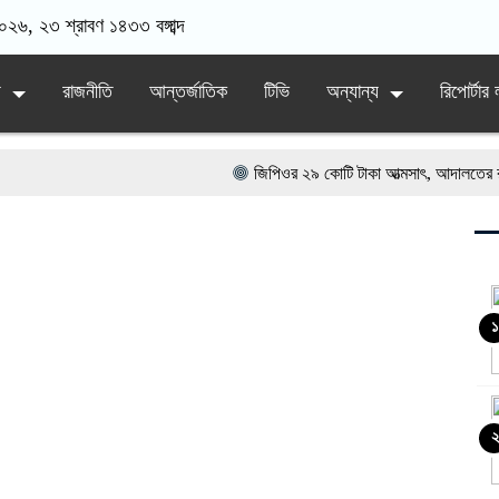
০২৬, ২৩ শ্রাবণ ১৪৩৩ বঙ্গাব্দ
য়
রাজনীতি
আন্তর্জাতিক
টিভি
অন্যান্য
রিপোর্টা
জিপিওর ২৯ কোটি টাকা আত্মসাৎ, আদালতের রায়ে ৫ বছর
পারিবারিক বিরোধের বলি জামাই, অভিযুক্ত শ্বশুর ও চাচা
কালীগঞ্জের জামালপুরে দিনব্যাপী ফ্রি মেডিকেল ক্যাম্পে
যে সিদ্ধান্ত দিলেন আদালত,১৩ বছর বয়সী মায়ের ৭ মা
১
২