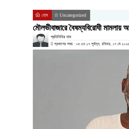
হোম
Uncategorized
মৌলভীবাজারে বৈষম্যবিরোধী মামলায় আ
প্রতিনিধির নাম
প্রকাশের সময় : ০৫:৫৪:১৭ পূর্বাহ্ন, রবিবার, ১৭ মে ২০২