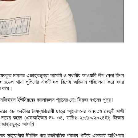
৭
৮
৯
দায়েরকৃত মামলার এজাহারভুক্ত আসামি ও স্থানীয় আওয়ামী লীগ নেতা রিপন
র মডেল থানা পুলিশের একটি দল বিশেষ অভিযান পরিচালনা করে সদর
ার করে।
১
নজিরাবাদ ইউনিয়নের কমলাকলস গ্রামের মো: ফিরুজ বখসের পুত্র।
রের ২৮ অক্টোবর বৈষম্যবিরোধী ছাত্র আন্দোলনের অন্যতম নেত্রী সাথী
মলা দায়ের করেন (এফআইআর নং- ৩৪, তারিখ: ২৮/১০/২০২৪ইং; জিআর
এজাহারভুক্ত আসামি।
তার সহযোগীরা দীর্ঘদিন ধরে রাজনৈতিক প্রভাব খাটিয়ে এলাকায় আধিপত্য