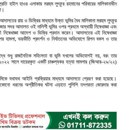
্রতি হাইল হাওর এলাকায় মরহুম লুৎফুর রহমানের পরিবারের মালিকানাধীন
রা।
াল আদালতের রায় ও ডিক্রির মাধ্যমে উক্ত ভূমির বৈধ মালিকানা মরহুম লুৎফুর
জার সদর আদালত ওই নালিশী ভূমির ওপর প্রথমে অস্থায়ী নিষেধাজ্ঞা এবং
্থায়ী নিষেধাজ্ঞা আদেশ ও ডিক্রি প্রদান করেন। আদালতের এই নিষেধাজ্ঞা
ওপর হামলা, ভয়ভীতি প্রদর্শন ও নির্যাতনের অভিযোগে রিপন বকস ও তার
রুদ্ধে শুধু রাজনৈতিক সহিংসতা বা ভূমি দখলের অভিযোগই নয়, বরং তার
 ২০২২ সালে দায়েরকৃত একটি চাঞ্চল্যকর হত্যা মামলার (জিআর-২৯/২২)
মিকে যথাযথ আইনি প্রক্রিয়ার মাধ্যমে আদালতে প্রেরণ করা হয়েছে।
যেকোনো ধরনের অপ্রীতিকর ঘটনা এড়াতে পুলিশি তৎপরতা জোরদার করা