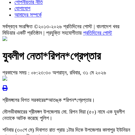
গোপনীয়তার নীতি
যোগাযোগ
আমাদের সম্পর্কে
সর্বস্বত্ব সংরক্ষিত ©২০১৩-২০২৬ প্রতিদিনের পোস্ট | বাংলাদেশ খবর
মিডিয়ার একটি প্রতিষ্ঠান | প্রযুক্তি সহযোগীতায়
প্রতিদিনের পোস্ট
যুবলীগ নেতা*রিপন*গ্রেপ্তার
প্রকাশের সময় : ০৮:২৩:৩০ অপরাহ্ন, রবিবার, ৩১ মে ২০২৬
শ্রীমঙ্গলের বিগত সরকারের*আতঙ্ক *রিপন*গ্রেপ্তার।
মৌলভীবাজারের শ্রীমঙ্গল উপজেলায় মো. রিপন মিয়া (৫০) নামে এক যুবলীগ
নেতাকে আটক করেছে পুলিশ।
শনিবার (৩০শে মে) দিবাগত রাত প্রায় ১টার দিকে উপজেলার কালাপুর ইউনিয়ন