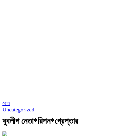
হোম
Uncategorized
যুবলীগ নেতা*রিপন*গ্রেপ্তার