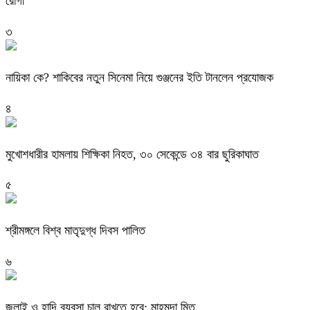
রোগী
৩
নায়িকা কে? শাকিবের নতুন সিনেমা নিয়ে গুঞ্জনের ইতি টানলেন প্রযোজক
৪
মুখোশধারীর হামলায় শিক্ষিকা নিহত, ৩০ সেকেন্ডে ৩৪ বার ছুরিকাঘাত
৫
শ্রীমঙ্গলে বিশ্ব মাতৃদুগ্ধ দিবস পালিত
৬
জুলাই ও হাদি ব্যবসা চালু রাখতে হবে: মাহমুদা মিতু