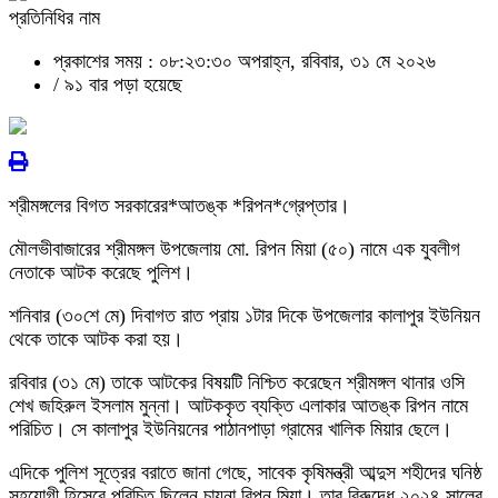
প্রতিনিধির নাম
প্রকাশের সময় : ০৮:২৩:৩০ অপরাহ্ন, রবিবার, ৩১ মে ২০২৬
/
৯১ বার পড়া হয়েছে
শ্রীমঙ্গলের বিগত সরকারের*আতঙ্ক *রিপন*গ্রেপ্তার।
মৌলভীবাজারের শ্রীমঙ্গল উপজেলায় মো. রিপন মিয়া (৫০) নামে এক যুবলীগ
নেতাকে আটক করেছে পুলিশ।
শনিবার (৩০শে মে) দিবাগত রাত প্রায় ১টার দিকে উপজেলার কালাপুর ইউনিয়ন
থেকে তাকে আটক করা হয়।
রবিবার (৩১ মে) তাকে আটকের বিষয়টি নিশ্চিত করেছেন শ্রীমঙ্গল থানার ওসি
শেখ জহিরুল ইসলাম মুন্না। আটককৃত ব্যক্তি এলাকার আতঙ্ক রিপন নামে
পরিচিত। সে কালাপুর ইউনিয়নের পাঠানপাড়া গ্রামের খালিক মিয়ার ছেলে।
এদিকে পুলিশ সূত্রের বরাতে জানা গেছে, সাবেক কৃষিমন্ত্রী আব্দুস শহীদের ঘনিষ্ঠ
সহযোগী হিসেবে পরিচিত ছিলেন চায়না রিপন মিয়া। তার বিরুদ্ধে ২০২৪ সালের