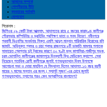
আমাদের সম্পর্কে
গোপনীয়তার নীতি
ব্যবহারের শর্তাবলি
যোগাযোগ
শিরোনাম :
জিপিওর ২৯ কোটি টাকা আত্মসাৎ, আদালতের রায়ে ৫ বছরের কারাদণ্ড
কালীগঞ্জ
পৌরসভায় কম্পিউটার ও ড্রাইভিং প্রশিক্ষণ ভাতা ও সনদ বিতরণ
নবীনগরে
প্রবাসী বিএনপির সংবর্ধনায় সিক্ত এমপি আব্দুল মান্নান
পারিবারিক বিরোধের বলি
জামাই, অভিযুক্ত শ্বশুর ও চাচা শ্বশুর
রাজনগরে ৮টি ডাকাতি মামলার পলাতক
সাফায়েত গ্রেপ্তার
দুই ট্রাকের কারণে ৩০ ঘণ্টা বন্ধ কাপাসিয়া-গাজীপুর সড়ক,
চরম ভোগান্তি
কালীগঞ্জের জামালপুরে দিনব্যাপী ফ্রি মেডিকেল ক্যাম্পে, সেবা
নিয়েছেন শতাধিক রোগী
কালীগঞ্জে জুলাই গণঅভ্যুত্থান দিবস উপলক্ষে
আলোচনা সভা ও দোয়া মাহফিল
যে সিদ্ধান্ত দিলেন আদালত,১৩ বছর বয়সী
মায়ের ৭ মাসের সন্তান এর জন্য।
স্যালুট সুজন’-এর চোখে জুলাই
গণঅভ্যুত্থান: ত্যাগের পরও কেন অপ্রাপ্তির বাংলাদেশ?