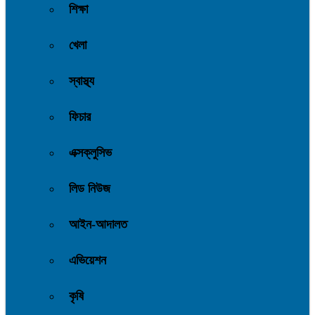
শিক্ষা
খেলা
স্বাস্থ্য
ফিচার
এক্সক্লুসিভ
লিড নিউজ
আইন-আদালত
এভিয়েশন
কৃষি