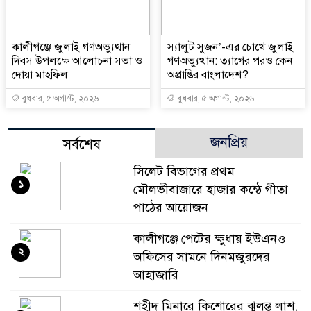
কালীগঞ্জে জুলাই গণঅভ্যুত্থান
স্যালুট সুজন’-এর চোখে জুলাই
দিবস উপলক্ষে আলোচনা সভা ও
গণঅভ্যুত্থান: ত্যাগের পরও কেন
দোয়া মাহফিল
অপ্রাপ্তির বাংলাদেশ?
বুধবার, ৫ অগাস্ট, ২০২৬
বুধবার, ৫ অগাস্ট, ২০২৬
জনপ্রিয়
সর্বশেষ
সিলেট বিভাগের প্রথম
১
মৌলভীবাজারে হাজার কন্ঠে গীতা
পাঠের আয়োজন
কালীগঞ্জে পেটের ক্ষুধায় ইউএনও
২
অফিসের সামনে দিনমজুরদের
আহাজারি
শহীদ মিনারে কিশোরের ঝুলন্ত লাশ,