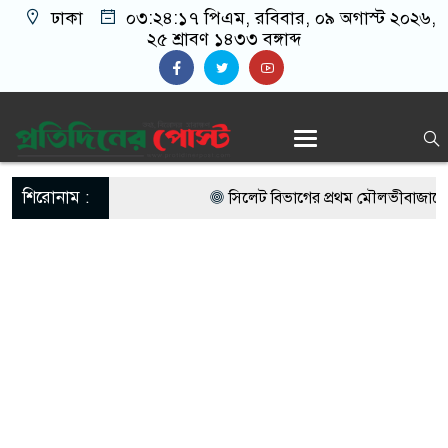
ঢাকা
০৩:২৪:১৮ পিএম
, রবিবার, ০৯ অগাস্ট ২০২৬,
২৫ শ্রাবণ ১৪৩৩ বঙ্গাব্দ
শিরোনাম :
সিলেট বিভাগের প্রথম মৌলভীবাজারে হা
আয়োজন
কালীগঞ্জে পেটের ক্ষুধায় ইউএনও অফিস
আহাজারি
শহীদ মিনারে কিশোরের ঝুলন্ত লাশ, এলাক
অপরাধী কাউকেই ছাড় দেওয়া হবে না: আব্দ