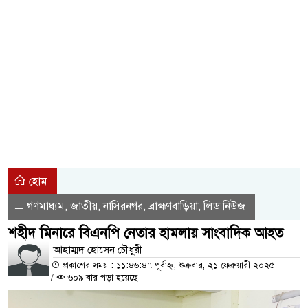
স্বামীর বিরুদ্ধে ক্ষোভের জেরে গোপনাঙ্গ 
নবীনগরে মাইকে ঘোষণা দিয়ে দুই পক্ষে
কালীগঞ্জে মাদক সেবনের দায়ে ৩ জনকে ক
বালু উত্তোলনের প্রতিবাদে মহাসড়ক অ
হাদিসে বর্ণিত কেয়ামতের দিনের সেই ৩ ব্য
বলবেন না আল্লাহ
এক ক্লিকেই হোয়াটসঅ্যাপ কল রেকর্ড? 
হোম
গণমাধ্যম
জাতীয়
নাসিরনগর
ব্রাহ্মণবাড়িয়া
লিড নিউজ
,
,
,
,
শহীদ মিনারে বিএনপি নেতার হামলায় সাংবাদিক আহত
আহাম্মদ হোসেন চৌধুরী
প্রকাশের সময় : ১১:৪৬:৪৭ পূর্বাহ্ন, শুক্রবার, ২১ ফেব্রুয়ারী ২০২৫
/
৬০৯ বার পড়া হয়েছে