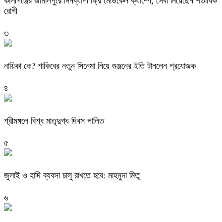
কালীগঞ্জের জামালপুরে দিনব্যাপী ফ্রি মেডিকেল ক্যাম্পে, সেবা নিয়েছেন শতাধিক
রোগী
৩
নায়িকা কে? শাকিবের নতুন সিনেমা নিয়ে গুঞ্জনের ইতি টানলেন প্রযোজক
৪
শ্রীমঙ্গলে বিশ্ব মাতৃদুগ্ধ দিবস পালিত
৫
জুলাই ও হাদি ব্যবসা চালু রাখতে হবে: মাহমুদা মিতু
৬