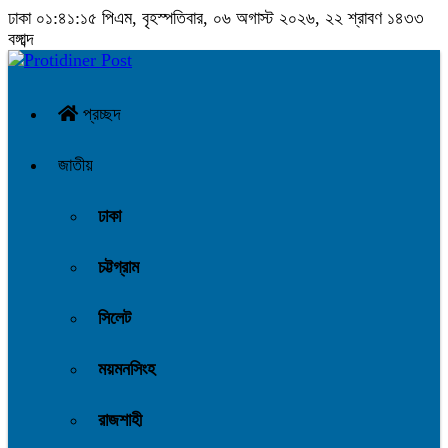
ঢাকা
০১:৪১:১৫ পিএম
, বৃহস্পতিবার, ০৬ অগাস্ট ২০২৬, ২২ শ্রাবণ ১৪৩৩
বঙ্গাব্দ
প্রচ্ছদ
জাতীয়
ঢাকা
চট্টগ্রাম
সিলেট
ময়মনসিংহ
রাজশাহী