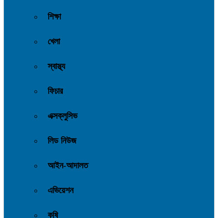
শিক্ষা
খেলা
স্বাস্থ্য
ফিচার
এক্সক্লুসিভ
লিড নিউজ
আইন-আদালত
এভিয়েশন
কৃষি