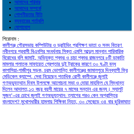
আমাদের পরিবার
আমাদের সম্পর্কে
গোপনীয়তার নীতি
ব্যবহারের শর্তাবলি
যোগাযোগ
শিরোনাম :
কালীগঞ্জ পৌরসভায় কম্পিউটার ও ড্রাইভিং প্রশিক্ষণ ভাতা ও সনদ বিতরণ
নবীনগরে প্রবাসী বিএনপির সংবর্ধনায় সিক্ত এমপি আব্দুল মান্নান
পারিবারিক
বিরোধের বলি জামাই, অভিযুক্ত শ্বশুর ও চাচা শ্বশুর
রাজনগরে ৮টি ডাকাতি
মামলার পলাতক সাফায়েত গ্রেপ্তার
দুই ট্রাকের কারণে ৩০ ঘণ্টা বন্ধ
কাপাসিয়া-গাজীপুর সড়ক, চরম ভোগান্তি
কালীগঞ্জের জামালপুরে দিনব্যাপী ফ্রি
মেডিকেল ক্যাম্পে, সেবা নিয়েছেন শতাধিক রোগী
কালীগঞ্জে জুলাই
গণঅভ্যুত্থান দিবস উপলক্ষে আলোচনা সভা ও দোয়া মাহফিল
যে সিদ্ধান্ত
দিলেন আদালত,১৩ বছর বয়সী মায়ের ৭ মাসের সন্তান এর জন্য।
স্যালুট
সুজন’-এর চোখে জুলাই গণঅভ্যুত্থান: ত্যাগের পরও কেন অপ্রাপ্তির
বাংলাদেশ?
মুখোশধারীর হামলায় শিক্ষিকা নিহত, ৩০ সেকেন্ডে ৩৪ বার ছুরিকাঘাত