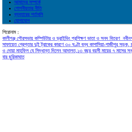
আমাদের সম্পর্কে
গোপনীয়তার নীতি
ব্যবহারের শর্তাবলি
যোগাযোগ
শিরোনাম :
কালীগঞ্জ পৌরসভায় কম্পিউটার ও ড্রাইভিং প্রশিক্ষণ ভাতা ও সনদ বিতরণ
নবীনগ
সাফায়েত গ্রেপ্তার
দুই ট্রাকের কারণে ৩০ ঘণ্টা বন্ধ কাপাসিয়া-গাজীপুর সড়ক,
ও দোয়া মাহফিল
যে সিদ্ধান্ত দিলেন আদালত,১৩ বছর বয়সী মায়ের ৭ মাসের স
বার ছুরিকাঘাত