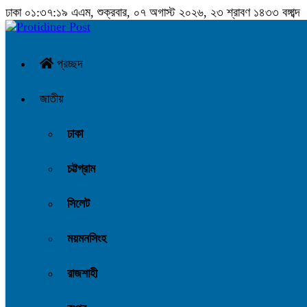
ঢাকা
০১:৩৭:২০ এএম
, শুক্রবার, ০৭ অগাস্ট ২০২৬, ২৩ শ্রাবণ ১৪৩৩ বঙ্গাব্দ
প্রচ্ছদ
জাতীয়
ঢাকা
চট্টগ্রাম
সিলেট
ময়মনসিংহ
রাজশাহী