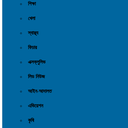
শিক্ষা
খেলা
স্বাস্থ্য
ফিচার
এক্সক্লুসিভ
লিড নিউজ
আইন-আদালত
এভিয়েশন
কৃষি