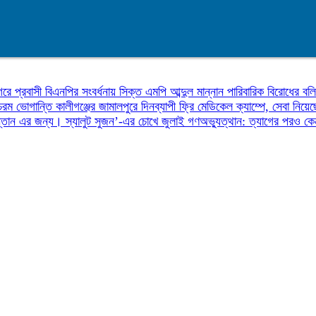
রে প্রবাসী বিএনপির সংবর্ধনায় সিক্ত এমপি আব্দুল মান্নান
পারিবারিক বিরোধের বলি
 চরম ভোগান্তি
কালীগঞ্জের জামালপুরে দিনব্যাপী ফ্রি মেডিকেল ক্যাম্পে, সেবা নিয
ন্তান এর জন্য।
স্যালুট সুজন’-এর চোখে জুলাই গণঅভ্যুত্থান: ত্যাগের পরও কে