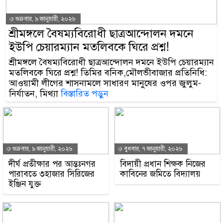
দোয়া মাহফিল
শুক্রবার, ৯ জানুয়ারী, ২০২৬
যে সিদ্ধান্ত দিলেন আদালত,১৩ বছর ব
শ্রীমঙ্গলে বৈষম্যবিরোধী ছাত্রআন্দোলন দমনে
জন্য।
ইউপি চেয়ারম্যান মতলিবকে ঘিরে প্রশ্ন!
শ্রীমঙ্গলে বৈষম্যবিরোধী ছাত্রআন্দোলন দমনে ইউপি চেয়ারম্যান
স্যালুট সুজন’-এর চোখে জুলাই গণঅভ্য
মতলিবকে ঘিরে প্রশ্ন! তিমির বনিক,মৌলভীবাজার প্রতিনিধি:
আওয়ামী লীগের শাসনামলে সাধারণ মানুষের ওপর জুলুম-
অপ্রাপ্তির বাংলাদেশ?
নির্যাতন, মিথ্যা
বিস্তারিত পড়ুন
মুখোশধারীর হামলায় শিক্ষিকা নিহত, 
ছুরিকাঘাত
কালীগঞ্জে পার্টনার ফিল্ড স্কুল কংগ্রেস
শুক্রবার, ৯ জানুয়ারী, ২০২৬
বুধবার, ৭ জানুয়ারী, ২০২৬
দীর্ঘ প্রতীক্ষার পর আন্তঃনগর
বিদায়ী প্রধান শিক্ষক নিজের
নিরাপত্তা নাকি রাজনৈতিক কৌশল—প্র
পারাবতে ৩হাজার সিরিজের
কাবিনের জমিতে বিদ্যালয়
ইঞ্জিন যুক্ত
কালীগঞ্জে ভ্রাম্যমাণ আদালতের অভিয
বিনাশ্রম কারাদণ্ড