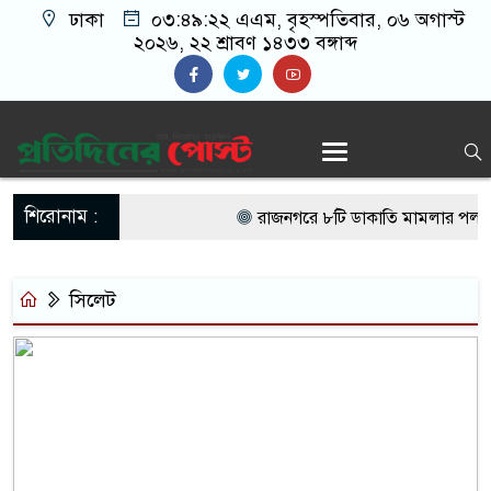
ঢাকা
০৩:৪৯:২২ এএম
, বৃহস্পতিবার, ০৬ অগাস্ট
২০২৬, ২২ শ্রাবণ ১৪৩৩ বঙ্গাব্দ
শিরোনাম :
রাজনগরে ৮টি ডাকাতি মামলার পলাতক স
দুই ট্রাকের কারণে ৩০ ঘণ্টা বন্ধ কা
সিলেট
ভোগান্তি
কালীগঞ্জের জামালপুরে দিনব্যাপী ফ্রি 
নিয়েছেন শতাধিক রোগী
কালীগঞ্জে জুলাই গণঅভ্যুত্থান দিব