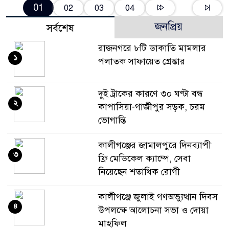
01
02
03
04
জনপ্রিয়
সর্বশেষ
রাজনগরে ৮টি ডাকাতি মামলার
১
পলাতক সাফায়েত গ্রেপ্তার
দুই ট্রাকের কারণে ৩০ ঘণ্টা বন্ধ
২
কাপাসিয়া-গাজীপুর সড়ক, চরম
ভোগান্তি
কালীগঞ্জের জামালপুরে দিনব্যাপী
৩
ফ্রি মেডিকেল ক্যাম্পে, সেবা
নিয়েছেন শতাধিক রোগী
কালীগঞ্জে জুলাই গণঅভ্যুত্থান দিবস
৪
উপলক্ষে আলোচনা সভা ও দোয়া
মাহফিল