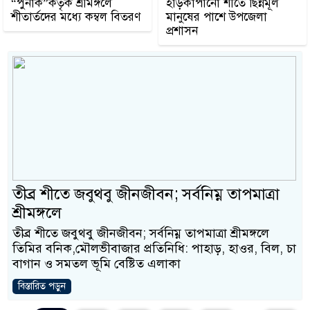
“পুনাক”কতৃক শ্রীমঙ্গলে
হাড়কাঁপানো শীতে ছিন্নমূল
শীতার্তদের মধ্যে কম্বল বিতরণ
মানুষের পাশে উপজেলা
প্রশাসন
তীব্র শীতে জবুথবু জীনজীবন; সর্বনিম্ন তাপমাত্রা
শ্রীমঙ্গলে
তীব্র শীতে জবুথবু জীনজীবন; সর্বনিম্ন তাপমাত্রা শ্রীমঙ্গলে
তিমির বনিক,মৌলভীবাজার প্রতিনিধি: পাহাড়, হাওর, বিল, চা
বাগান ও সমতল ভূমি বেষ্টিত এলাকা
বিস্তারিত পড়ুন