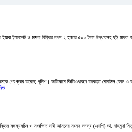
স ইয়াবা ট্যাবলেট ও মাদক বিক্রির নগদ ২ হাজার ৫০০ টাকা উদ্ধারসহ দুই মাদক 
ারজনকে গ্রেপ্তার করেছে পুলিশ। অভিযানে ভিডিওধারণে ব্যবহৃত মোবাইল ফোন ও অন্য
রিত
শক্তির সদস্যসচিব ও সংরক্ষিত নারী আসনের সংসদ সদস্য (এমপি) ডা. মাহমুদা মিতু