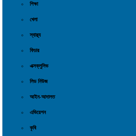
শিক্ষা
খেলা
স্বাস্থ্য
ফিচার
এক্সক্লুসিভ
লিড নিউজ
আইন-আদালত
এভিয়েশন
কৃষি