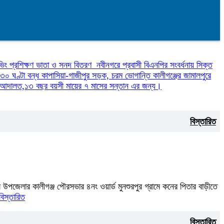
ইভিং প্রশিক্ষণ ভাতা ও সনদ বিতরণ
নবীনগরে প্রবাসী বিএনপির সংবর্ধনায় সিক্ত
ে ৩০ ঘণ্টা বন্ধ কাপাসিয়া-গাজীপুর সড়ক, চরম ভোগান্তি
কালীগঞ্জের জামালপুরে
েন আদালত,১৩ বছর বয়সী মায়ের ৭ মাসের সন্তান এর জন্য।
বিস্তারিত
 উপজেলার কালীগঞ্জ পৌরসভার ৪নং ওয়ার্ড মুনশুরপুর গ্রামে কনের পিতার বাড়ীতে
বিস্তারিত
বিস্তারিত