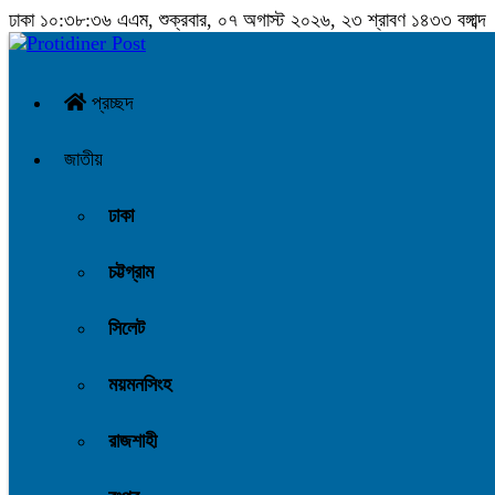
ঢাকা
১০:৩৮:৩৭ এএম
, শুক্রবার, ০৭ অগাস্ট ২০২৬, ২৩ শ্রাবণ ১৪৩৩ বঙ্গাব্দ
প্রচ্ছদ
জাতীয়
ঢাকা
চট্টগ্রাম
সিলেট
ময়মনসিংহ
রাজশাহী