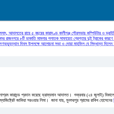
্মসাৎ, আদালতের রায়ে ৫ বছরের কারাদণ্ড
কালীগঞ্জ পৌরসভায় কম্পিউটার ও ড্রা
বশুর
রাজনগরে ৮টি ডাকাতি মামলার পলাতক সাফায়েত গ্রেপ্তার
দুই ট্রাকের কারণ
ই গণঅভ্যুত্থান দিবস উপলক্ষে আলোচনা সভা ও দোয়া মাহফিল
যে সিদ্ধান্ত দিল
াশ্রম কারাদন্ড প্রদান করেছে ভ্রাম্যমান আদালত। শুক্রবার (২৪ জুলাই) বিকালে
্যাজিষ্ট্রেট জাকিয়া সরওয়ার লিমা। জানা যায়, মুনশুরপুর গ্রামের রাকিব হোসেনের