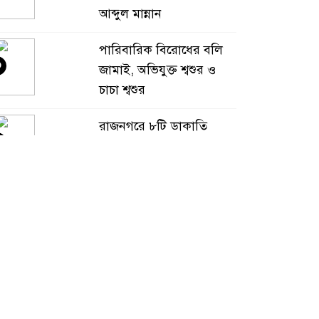
আব্দুল মান্নান
পারিবারিক বিরোধের বলি
৩
জামাই, অভিযুক্ত শ্বশুর ও
চাচা শ্বশুর
রাজনগরে ৮টি ডাকাতি
৪
মামলার পলাতক সাফায়েত
গ্রেপ্তার
দুই ট্রাকের কারণে ৩০ ঘণ্টা
৫
বন্ধ কাপাসিয়া-গাজীপুর
সড়ক, চরম ভোগান্তি
কালীগঞ্জের জামালপুরে
৬
দিনব্যাপী ফ্রি মেডিকেল
ক্যাম্পে, সেবা নিয়েছেন