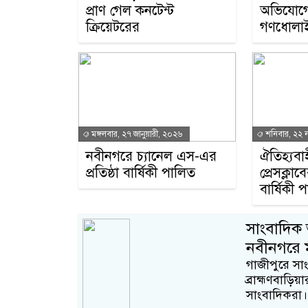
প্রাণ গেল কনটেন্ট
অভিযোগে
ক্রিয়েটরের
গণধোলা
মঙ্গলবার, ২৭ জানুয়ারী, ২০২৬
শনিবার, ২২ ন
নবীনগরে চ্যানেল এস-এর
ঐতিহ্যবা
প্রতিষ্ঠা বার্ষিকী পালিত
প্রেসক্লাব
বার্ষিকী 
সাংবাদিক 
নবীনগরে 
গাজীপুরে সাং
ব্রাহ্মণবাড়ি
সাংবাদিকরা।