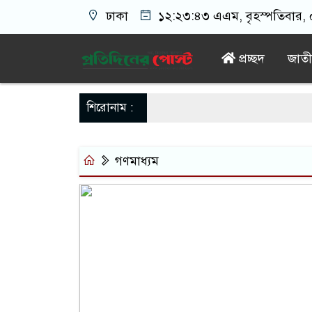
ঢাকা
১২:২৩:৪৩ এএম
, বৃহস্পতিবার,
প্রচ্ছদ
জাত
শিরোনাম :
গণমাধ্যম