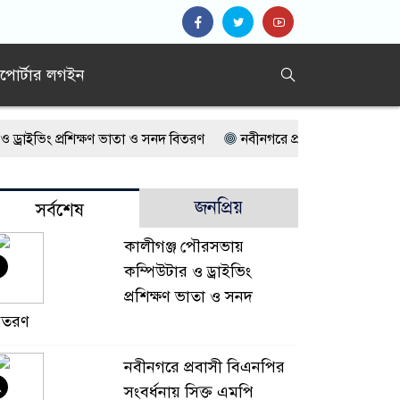
িপোর্টার লগইন
াইভিং প্রশিক্ষণ ভাতা ও সনদ বিতরণ
নবীনগরে প্রবাসী বিএনপির সংবর্ধনায় 
্ত শ্বশুর ও চাচা শ্বশুর
রাজনগরে ৮টি ডাকাতি মামলার পলাতক সাফায়েত গ
জনপ্রিয়
সর্বশেষ
পাসিয়া-গাজীপুর সড়ক, চরম ভোগান্তি
কালীগঞ্জের জামালপুরে দিনব্যাপী ফ্র
কালীগঞ্জ পৌরসভায়
বস উপলক্ষে আলোচনা সভা ও দোয়া মাহফিল
যে সিদ্ধান্ত দিলেন আদালত,১৩
কম্পিউটার ও ড্রাইভিং
ুত্থান: ত্যাগের পরও কেন অপ্রাপ্তির বাংলাদেশ?
মুখোশধারীর হামলায় শি
প্রশিক্ষণ ভাতা ও সনদ
িতরণ
নবীনগরে প্রবাসী বিএনপির
২
সংবর্ধনায় সিক্ত এমপি