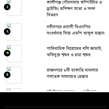
কালীগঞ্জ পৌরসভায় কম্পিউটার ও
১
ড্রাইভিং প্রশিক্ষণ ভাতা ও সনদ
বিতরণ
নবীনগরে প্রবাসী বিএনপির
২
সংবর্ধনায় সিক্ত এমপি আব্দুল মান্নান
পারিবারিক বিরোধের বলি জামাই,
৩
অভিযুক্ত শ্বশুর ও চাচা শ্বশুর
রাজনগরে ৮টি ডাকাতি মামলার
৪
পলাতক সাফায়েত গ্রেপ্তার
দুই ট্রাকের কারণে ৩০ ঘণ্টা বন্ধ
৫
কাপাসিয়া-গাজীপুর সড়ক, চরম
ভোগান্তি