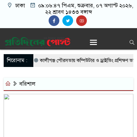
ঢাকা
০৯:০৬:৪৭ পিএম
, শুক্রবার, ০৭ অগাস্ট ২০২৬,
২২ শ্রাবণ ১৪৩৩ বঙ্গাব্দ
শিরোনাম :
কালীগঞ্জ পৌরসভায় কম্পিউটার ও ড্রাইভিং প্রশিক্ষণ ভা
বিতরণ
বরিশাল
নবীনগরে প্রবাসী বিএনপির সংবর্ধনায় সিক্ত এমপি আব্দুল ম
পারিবারিক বিরোধের বলি জামাই, অভিযুক্ত শ্বশুর ও চাচা শ
রাজনগরে ৮টি ডাকাতি মামলার পলাতক সাফায়েত গ্রেপ্তা
দুই ট্রাকের কারণে ৩০ ঘণ্টা বন্ধ কাপাসিয়া-গাজীপুর স