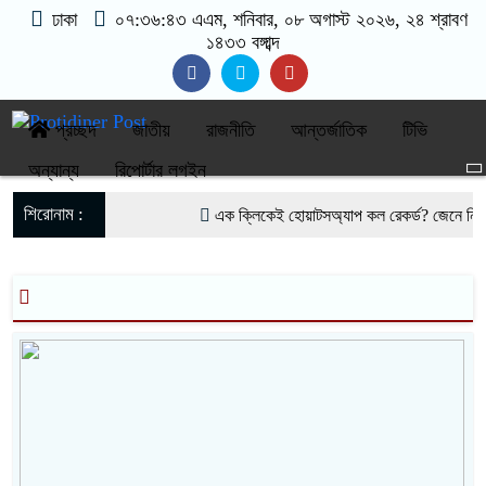
ঢাকা
০৭:৩৬:৪৩ এএম
, শনিবার, ০৮ অগাস্ট ২০২৬, ২৪ শ্রাবণ
১৪৩৩ বঙ্গাব্দ
প্রচ্ছদ
জাতীয়
রাজনীতি
আন্তর্জাতিক
টিভি
অন্যান্য
রিপোর্টার লগইন
শিরোনাম :
এক ক্লিকেই হোয়াটসঅ্যাপ কল রেকর্ড? জেনে নিন 
নিয়মনীতির তোয়াক্কা না করে বিসিক শিল্পনগরী’র গ
ছোট ভাইয়ের স্ত্রী-সন্তানকে নিয়ে বড় ভাইয়ের বিদেশ
যার সঙ্গে প্রেমের গুঞ্জন, তাকে নিয়ে মুখ খুললেন নোর
জিপিওর ২৯ কোটি টাকা আত্মসাৎ, আদালতের রায়ে ৫ 
কালীগঞ্জ পৌরসভায় কম্পিউটার ও ড্রাইভিং প্রশিক