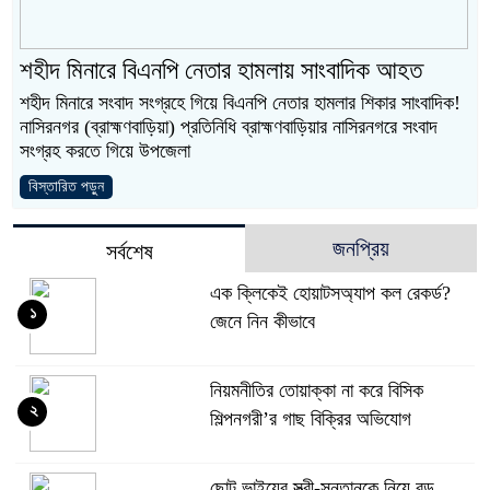
নবীনগরে প্রবাসী বিএনপির সংবর্ধনায় সিক্ত এমপি আব্
পারিবারিক বিরোধের বলি জামাই, অভিযুক্ত শ্বশুর ও চ
শহীদ মিনারে বিএনপি নেতার হামলায় সাংবাদিক আহত
শহীদ মিনারে সংবাদ সংগ্রহে গিয়ে বিএনপি নেতার হামলার শিকার সাংবাদিক!
রাজনগরে ৮টি ডাকাতি মামলার পলাতক সাফায়েত গ্র
নাসিরনগর (ব্রাহ্মণবাড়িয়া) প্রতিনিধি ব্রাহ্মণবাড়িয়ার নাসিরনগরে সংবাদ
সংগ্রহ করতে গিয়ে উপজেলা
দুই ট্রাকের কারণে ৩০ ঘণ্টা বন্ধ কাপাসিয়া-গাজীপ
বিস্তারিত পড়ুন
জনপ্রিয়
সর্বশেষ
এক ক্লিকেই হোয়াটসঅ্যাপ কল রেকর্ড?
১
জেনে নিন কীভাবে
নিয়মনীতির তোয়াক্কা না করে বিসিক
২
শিল্পনগরী’র গাছ বিক্রির অভিযোগ
ছোট ভাইয়ের স্ত্রী-সন্তানকে নিয়ে বড়