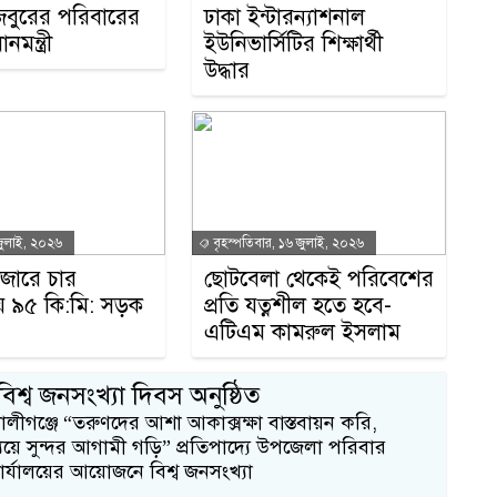
িবুরের পরিবারের
ঢাকা ইন্টারন্যাশনাল
নমন্ত্রী
ইউনিভার্সিটির শিক্ষার্থী
উদ্ধার
জুলাই, ২০২৬
বৃহস্পতিবার, ১৬ জুলাই, ২০২৬
জারে চার
ছোটবেলা থেকেই পরিবেশের
 ৯৫ কি:মি: সড়ক
প্রতি যত্নশীল হতে হবে-
এটিএম কামরুল ইসলাম
চা
বিশ্ব জনসংখ্যা দিবস অনুষ্ঠিত
লীগঞ্জে “তরুণদের আশা আকাক্সক্ষা বাস্তবায়ন করি,
১
যয়ে সুন্দর আগামী গড়ি” প্রতিপাদ্যে উপজেলা পরিবার
ার্যালয়ের আয়োজনে বিশ্ব জনসংখ্যা