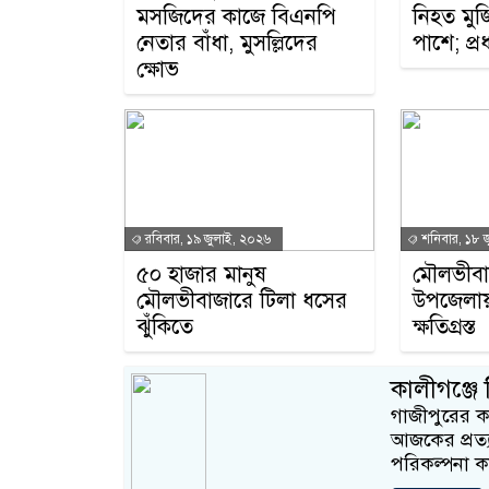
মসজিদের কাজে বিএনপি
নিহত মুজ
নেতার বাঁধা, মুসল্লিদের
পাশে; প্রধা
ক্ষোভ
রবিবার, ১৯ জুলাই, ২০২৬
শনিবার, ১৮ 
৫০ হাজার মানুষ
মৌলভীবা
মৌলভীবাজারে টিলা ধসের
উপজেলায়
ঝুঁকিতে
ক্ষতিগ্রস্ত
কালীগঞ্জে 
গাজীপুরের কা
আজকের প্রত্
পরিকল্পনা ক