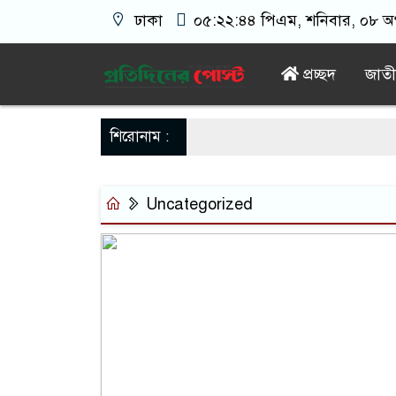
ঢাকা
০৫:২২:৪৫ পিএম
, শনিবার, ০৮ অগ
প্রচ্ছদ
জাত
শিরোনাম :
Uncategorized