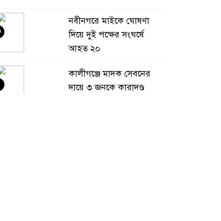
নবীনগরে মাইকে ঘোষণা
৩
দিয়ে দুই পক্ষের সংঘর্ষে
আহত ২০
কালীগঞ্জে মাদক সেবনের
৪
দায়ে ৩ জনকে কারাদণ্ড
বালু উত্তোলনের প্রতিবাদে
৫
মহাসড়ক অবরোধ, ৫
কিলোমিটার যানজট
হাদিসে বর্ণিত কেয়ামতের
৬
দিনের সেই ৩ ব্যক্তি, যাদের
সঙ্গে কথা বলবেন না আল্লাহ