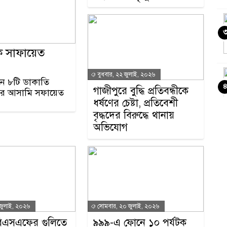
 সাফায়েত
বুধবার, ২২ জুলাই, ২০২৬
ে ৮টি ডাকাতি
গাজীপুরে বুদ্ধি প্রতিবন্ধীকে
মলার আসামি সফায়েত
ধর্ষণের চেষ্টা, প্রতিবেশী
বৃদ্ধদের বিরুদ্ধে থানায়
অভিযোগ
 জুলাই, ২০২৬
সোমবার, ২০ জুলাই, ২০২৬
 বিএসএফের গুলিতে
৯৯৯-এ ফোনে ১০ পর্যটক