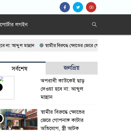
িপোর্টার লগইন
আব্দুল মান্নান
স্বামীর বিরুদ্ধে ক্ষোভের জেরে গোপনাঙ্গ কাটার অভিযোগ, স
কে কারাদণ্ড
বালু উত্তোলনের প্রতিবাদে মহাসড়ক অবরোধ, ৫ কিলোমিটা
জনপ্রিয়
সর্বশেষ
 ব্যক্তি, যাদের সঙ্গে কথা বলবেন না আল্লাহ
এক ক্লিকেই হোয়াটসঅ্যাপ ক
অপরাধী কাউকেই ছাড়
শিল্পনগরী’র গাছ বিক্রির অভিযোগ
ছোট ভাইয়ের স্ত্রী-সন্তানকে নিয়ে বড় ভা
দেওয়া হবে না: আব্দুল
 মুখ খুললেন নোরা
মান্নান
স্বামীর বিরুদ্ধে ক্ষোভের
২
জেরে গোপনাঙ্গ কাটার
অভিযোগ, স্ত্রী আটক